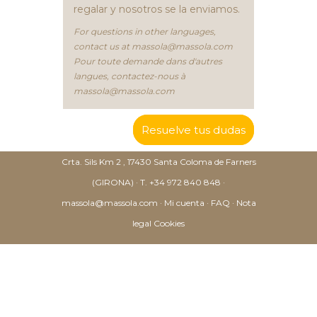
regalar y nosotros se la enviamos.
For questions in other languages,
contact us at
massola@massola.com
Pour toute demande dans d'autres
langues, contactez-nous à
massola@massola.com
Resuelve tus dudas
Crta. Sils Km 2 , 17430 Santa Coloma de Farners
(GIRONA) ·
T. +34 972 840 848
·
massola@massola.com
·
Mi cuenta
·
FAQ
·
Nota
legal
Cookies