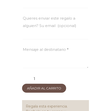
Quieres enviar este regalo a
alguien? Su email
(opcional)
Mensaje al destinatario
*
Mas
Solà
AÑADIR AL CARRITO
Relax
cantidad
Regala esta experiencia.