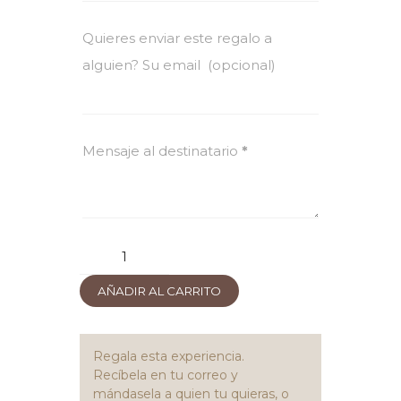
Quieres enviar este regalo a
alguien? Su email
(opcional)
Mensaje al destinatario
*
Masaje
de
AÑADIR AL CARRITO
55
min.
cantidad
Regala esta experiencia.
Recíbela en tu correo y
mándasela a quien tu quieras, o