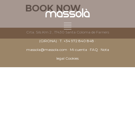
BOOK NOW
Crta. Sils Km 2 , 17430 Santa Coloma de Farners
(GIRONA) ·
T. +34 972 840 848
·
massola@massola.com
·
Mi cuenta
·
FAQ
·
Nota
legal
Cookies